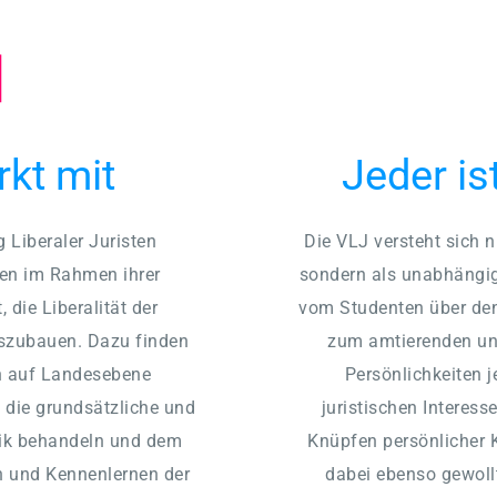
rkt mit
Jeder i
 Liberaler Juristen 
Die VLJ versteht sich ni
en im Rahmen ihrer 
sondern als unabhängi
die Liberalität der 
vom Studenten über den 
zubauen. Dazu finden 
zum amtierenden und
h auf Landesebene 
Persönlichkeiten j
 die grundsätzliche und 
juristischen Interes
ik behandeln und dem 
Knüpfen persönlicher K
 und Kennenlernen der 
dabei ebenso gewollt