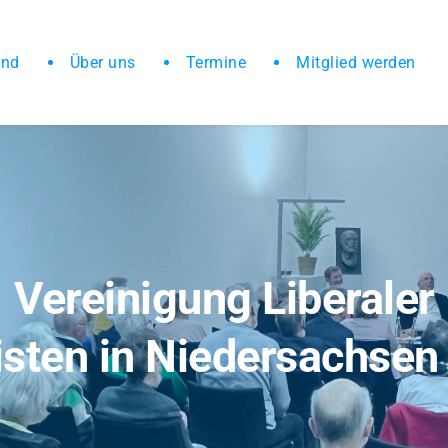
and
Über uns
Termine
Mitglied werden
Vereinigung Liberaler
isten in Niedersachsen 